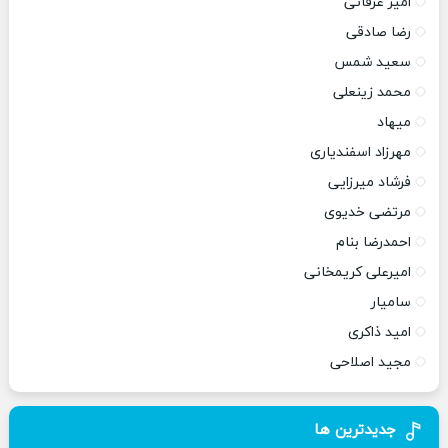
امیر عرفانی
رضا صادقی
سعید شمس
محمد زینعلی
میهاد
مهرزاد اسفندیاری
فرشاد میرزایی
مرتضی خدیوی
احمدرضا بنام
امیرعلی کریمخانی
سامیار
امید ذاکری
مجید اصلاحی
جدیدترین ها