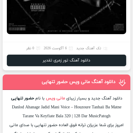
تک آهنگ جدید
6 آگوست 2026
0 نظر
دانلود آهنگ تور زمری تقدیر
دانلود آهنگ مانی ویس حضور تنهایی
دانلود آهنگ جدید و بسیار زیبای
مانی ویس
با نام
حضور تنهایی
Danlod Ahanage Jadid Mani Voice – Houzoure Tanhaii Ba Matne
Tarane Va Keyfiate Bala 320 | 128 Dar MusicPatogh
امروز برای شما عزیزان ترانه فوق العاده حضور تنهایی با صدای مانی