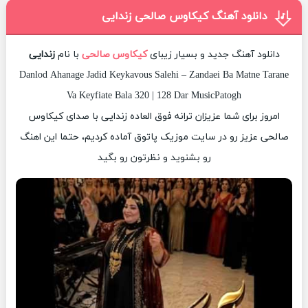
دانلود آهنگ کیکاوس صالحی زندایی
دانلود آهنگ جدید و بسیار زیبای
کیکاوس صالحی
با نام
زندایی
Danlod Ahanage Jadid Keykavous Salehi – Zandaei Ba Matne Tarane
Va Keyfiate Bala 320 | 128 Dar MusicPatogh
امروز برای شما عزیزان ترانه فوق العاده زندایی با صدای کیکاوس
صالحی عزیز رو در سایت موزیک پاتوق آماده کردیم، حتما این اهنگ
رو بشنوید و نظرتون رو بگید