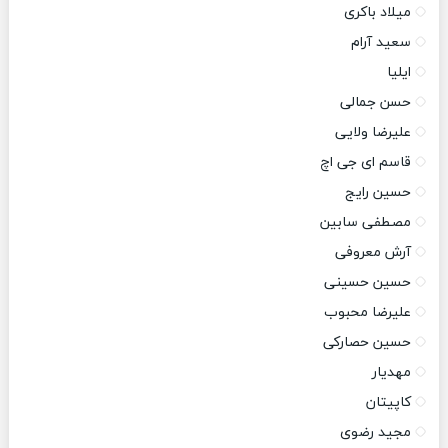
میلاد باکری
سعید آرام
ایلیا
حسن جمالی
علیرضا ولایی
قاسم ای جی اچ
حسین رایج
مصطفی سابین
آرش معروفی
حسین حسینی
علیرضا محبوب
حسین حصارکی
مهدیار
کاپیتان
مجید رضوی