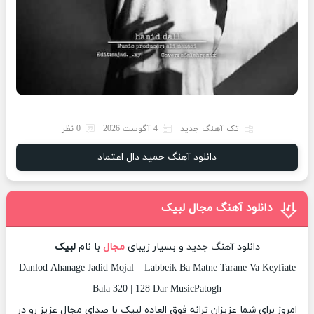
تک آهنگ جدید
4 آگوست 2026
0 نظر
دانلود آهنگ حمید دال اعتماد
دانلود آهنگ مجال لبیک
دانلود آهنگ جدید و بسیار زیبای
مجال
با نام
لبیک
Danlod Ahanage Jadid Mojal – Labbeik Ba Matne Tarane Va Keyfiate
Bala 320 | 128 Dar MusicPatogh
امروز برای شما عزیزان ترانه فوق العاده لبیک با صدای مجال عزیز رو در