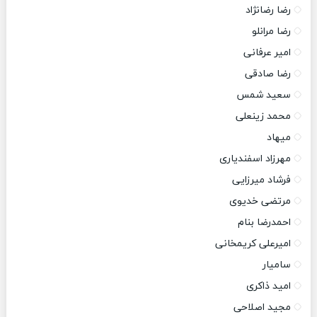
رضا رضانژاد
رضا مرانلو
امیر عرفانی
رضا صادقی
سعید شمس
محمد زینعلی
میهاد
مهرزاد اسفندیاری
فرشاد میرزایی
مرتضی خدیوی
احمدرضا بنام
امیرعلی کریمخانی
سامیار
امید ذاکری
مجید اصلاحی