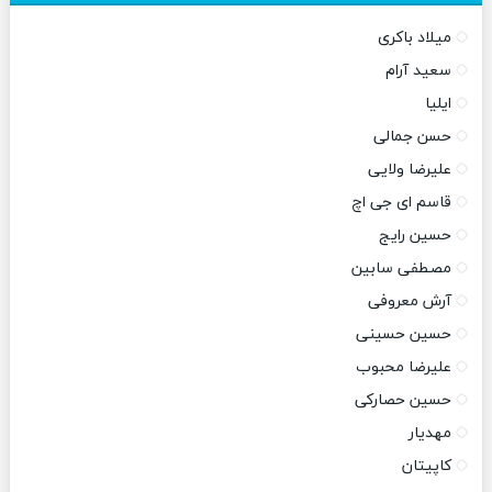
میلاد باکری
سعید آرام
ایلیا
حسن جمالی
علیرضا ولایی
قاسم ای جی اچ
حسین رایج
مصطفی سابین
آرش معروفی
حسین حسینی
علیرضا محبوب
حسین حصارکی
مهدیار
کاپیتان