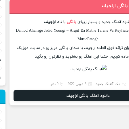
یانگی اراجیف
نلود آهنگ جدید و بسیار زیبای
یانگی
با نام
اراجیف
Danlod Ahanage Jadid Youngi – Arajif Ba Matne Tarane Va Keyfiate
MusicPatogh
زان ترانه فوق العاده اراجیف با صدای یانگی عزیز رو در سایت موزیک
ماده کردیم، حتما این اهنگ رو بشنوید و نظرتون رو بگید
م
ب
تک آهنگ جدید
8 مارس 2022
0 نظر
دانلود آهنگ یانگی اراجیف