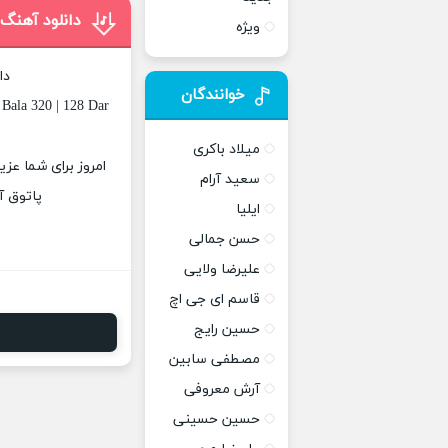
دانلود آهنگ 
ویژه
دا
خوانندگان
 Bala 320 | 128 Dar
میلاد باکری
امروز برای شما عزی
سعید آرام
پاتوق آ
ایلیا
حسن جمالی
علیرضا ولایی
قاسم ای جی اچ
حسین رایج
مصطفی سابین
آرش معروفی
حسین حسینی