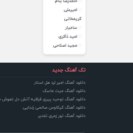
احمدرضا بنام
امیرعلی
کریمخانی
سامیار
امید ذاکری
مجید اصلاحی
تک آهنگ جدید
دانلود آهنگ امیر لرد هل استار
دانلود آهنگ میث ماسک
دانلود آهنگ توحید پیری قراقیه آتش دل (هوش 
دانلود آهنگ کیکاوس صالحی زندایی
دانلود آهنگ تور زمری تقدیر