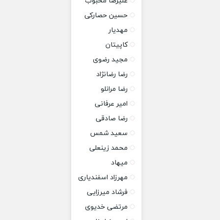
علیرضا محبوب
حسین حصارکی
مهدیار
کاپیتان
مجید رضوی
رضا رضانژاد
رضا مرانلو
امیر عرفانی
رضا صادقی
سعید شمس
محمد زینعلی
میهاد
مهرزاد اسفندیاری
فرشاد میرزایی
مرتضی خدیوی