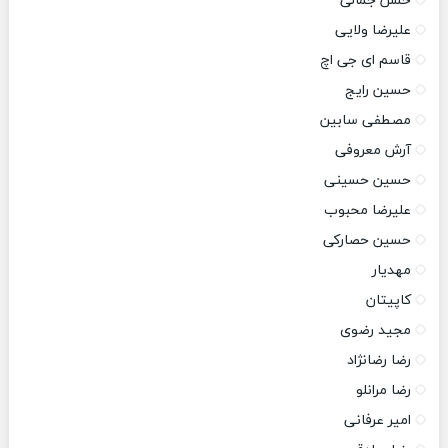
حسن جمالی
علیرضا ولایی
قاسم ای جی اچ
حسین رایج
مصطفی سابین
آرش معروفی
حسین حسینی
علیرضا محبوب
حسین حصارکی
مهدیار
کاپیتان
مجید رضوی
رضا رضانژاد
رضا مرانلو
امیر عرفانی