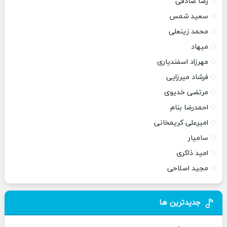
رضا صادقی
سعید شمس
محمد زینعلی
میهاد
مهرزاد اسفندیاری
فرشاد میرزایی
مرتضی خدیوی
احمدرضا بنام
امیرعلی کریمخانی
سامیار
امید ذاکری
مجید اصلاحی
جدیدترین ها