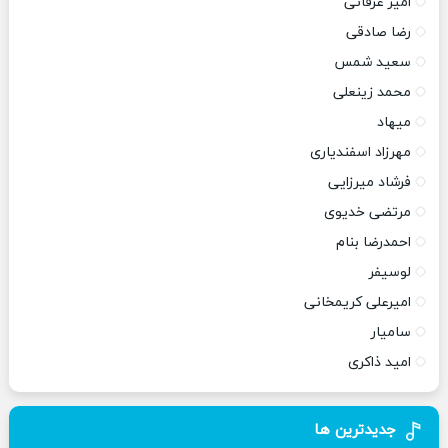
امیر عرفانی
رضا صادقی
سعید شمس
محمد زینعلی
میهاد
مهرزاد اسفندیاری
فرشاد میرزایی
مرتضی خدیوی
احمدرضا بنام
لوسیفر
امیرعلی کریمخانی
سامیار
امید ذاکری
جدیدترین ها