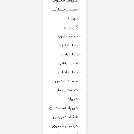
علیرضا محبوب
حسین حصارکی
مهدیار
کاپیتان
مجید رضوی
رضا رضانژاد
رضا مرانلو
امیر عرفانی
رضا صادقی
سعید شمس
محمد زینعلی
میهاد
مهرزاد اسفندیاری
فرشاد میرزایی
مرتضی خدیوی