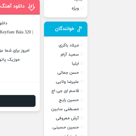
دانلود آهنگ 
ویژه
دانل
خوانندگان
eyfiate Bala 320 |
میلاد باکری
امروز برای شما عز
سعید آرام
موزیک پاتوق
ایلیا
حسن جمالی
علیرضا ولایی
قاسم ای جی اچ
حسین رایج
مصطفی سابین
آرش معروفی
حسین حسینی