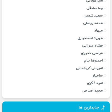
امیر عرفانی
رضا صادقی
سعید شمس
محمد زینعلی
میهاد
مهرزاد اسفندیاری
فرشاد میرزایی
مرتضی خدیوی
احمدرضا بنام
امیرعلی کریمخانی
سامیار
امید ذاکری
مجید اصلاحی
جدیدترین ها