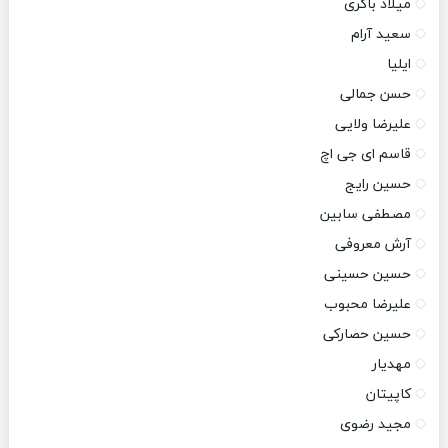
میلاد باکری
سعید آرام
ایلیا
حسن جمالی
علیرضا ولایی
قاسم ای جی اچ
حسین رایج
مصطفی سابین
آرش معروفی
حسین حسینی
علیرضا محبوب
حسین حصارکی
مهدیار
کاپیتان
مجید رضوی