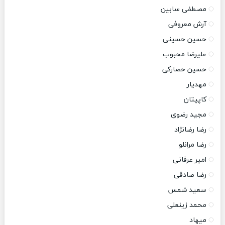
مصطفی سابین
آرش معروفی
حسین حسینی
علیرضا محبوب
حسین حصارکی
مهدیار
کاپیتان
مجید رضوی
رضا رضانژاد
رضا مرانلو
امیر عرفانی
رضا صادقی
سعید شمس
محمد زینعلی
میهاد