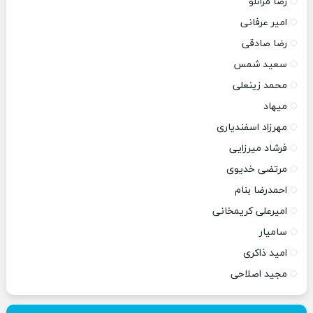
رضا مرانلو
امیر عرفانی
رضا صادقی
سعید شمس
محمد زینعلی
میهاد
مهرزاد اسفندیاری
فرشاد میرزایی
مرتضی خدیوی
احمدرضا بنام
امیرعلی کریمخانی
سامیار
امید ذاکری
مجید اصلاحی