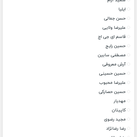
سعید آرام
ایلیا
حسن جمالی
علیرضا ولایی
قاسم ای جی اچ
حسین رایج
مصطفی سابین
آرش معروفی
حسین حسینی
علیرضا محبوب
حسین حصارکی
مهدیار
کاپیتان
مجید رضوی
رضا رضانژاد