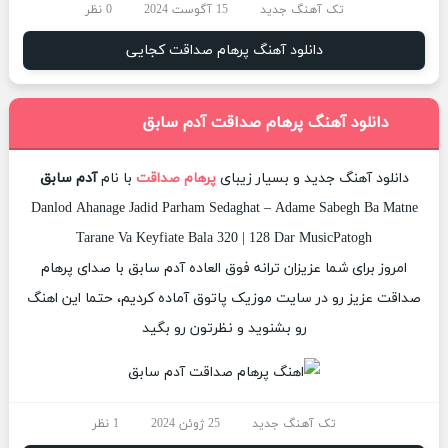
تک آهنگ جدید
15 آگوست 2024
0 نظر
دانلود آهنگ پرهام صداقت کجایی
دانلود آهنگ پرهام صداقت آدم سابق
دانلود آهنگ جدید و بسیار زیبای
پرهام صداقت
با نام
آدم سابق
Danlod Ahanage Jadid Parham Sedaghat – Adame Sabegh Ba Matne
Tarane Va Keyfiate Bala 320 | 128 Dar MusicPatogh
امروز برای شما عزیزان ترانه فوق العاده آدم سابق با صدای پرهام
صداقت عزیز رو در سایت موزیک پاتوق آماده کردیم، حتما این اهنگ
رو بشنوید و نظرتون رو بگید
تک آهنگ جدید
25 ژوئن 2024
1 نظر