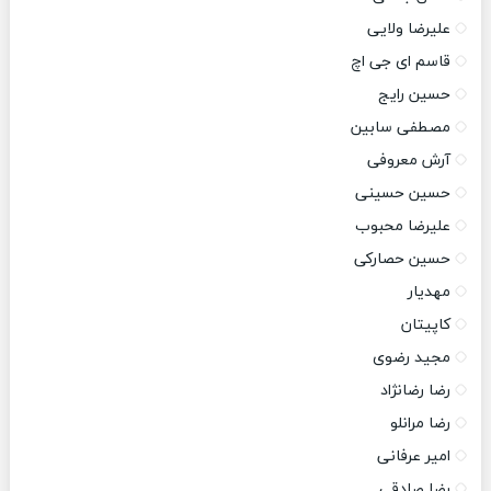
علیرضا ولایی
قاسم ای جی اچ
حسین رایج
مصطفی سابین
آرش معروفی
حسین حسینی
علیرضا محبوب
حسین حصارکی
مهدیار
کاپیتان
مجید رضوی
رضا رضانژاد
رضا مرانلو
امیر عرفانی
رضا صادقی