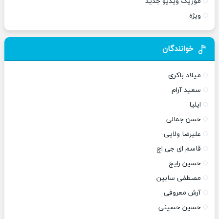
موزیک ویدیو جدید
ویژه
خوانندگان
میلاد باکری
سعید آرام
ایلیا
حسن جمالی
علیرضا ولایی
قاسم ای جی اچ
حسین رایج
مصطفی سابین
آرش معروفی
حسین حسینی