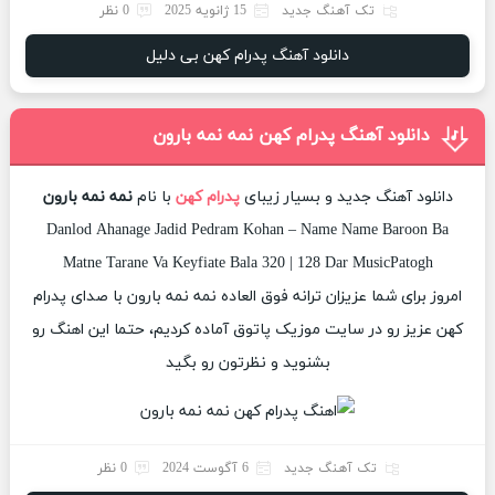
تک آهنگ جدید
15 ژانویه 2025
0 نظر
دانلود آهنگ پدرام کهن بی دلیل
دانلود آهنگ پدرام کهن نمه نمه بارون
دانلود آهنگ جدید و بسیار زیبای
پدرام کهن
با نام
نمه نمه بارون
Danlod Ahanage Jadid Pedram Kohan – Name Name Baroon Ba
Matne Tarane Va Keyfiate Bala 320 | 128 Dar MusicPatogh
امروز برای شما عزیزان ترانه فوق العاده نمه نمه بارون با صدای پدرام
کهن عزیز رو در سایت موزیک پاتوق آماده کردیم، حتما این اهنگ رو
بشنوید و نظرتون رو بگید
تک آهنگ جدید
6 آگوست 2024
0 نظر