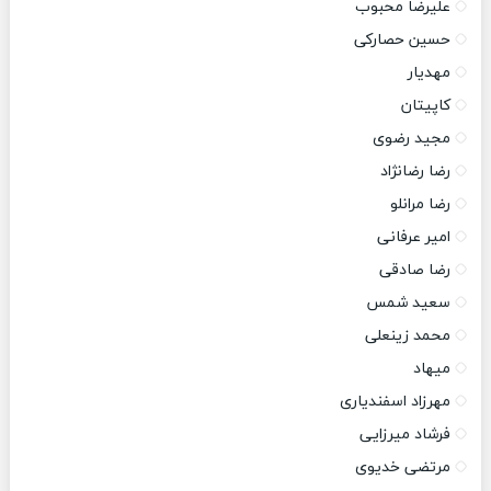
علیرضا محبوب
حسین حصارکی
مهدیار
کاپیتان
مجید رضوی
رضا رضانژاد
رضا مرانلو
امیر عرفانی
رضا صادقی
سعید شمس
محمد زینعلی
میهاد
مهرزاد اسفندیاری
فرشاد میرزایی
مرتضی خدیوی