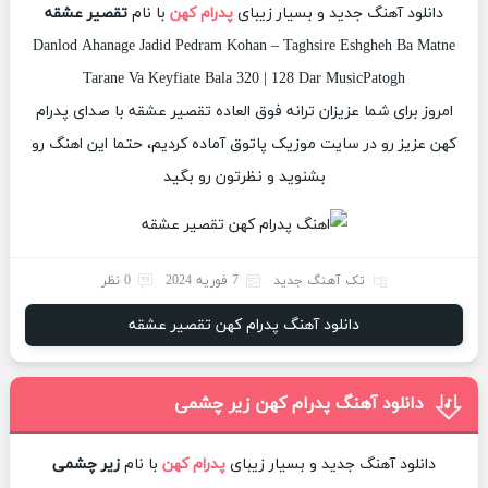
دانلود آهنگ جدید و بسیار زیبای
پدرام کهن
با نام
تقصیر عشقه
Danlod Ahanage Jadid Pedram Kohan – Taghsire Eshgheh Ba Matne
Tarane Va Keyfiate Bala 320 | 128 Dar MusicPatogh
امروز برای شما عزیزان ترانه فوق العاده تقصیر عشقه با صدای پدرام
کهن عزیز رو در سایت موزیک پاتوق آماده کردیم، حتما این اهنگ رو
بشنوید و نظرتون رو بگید
تک آهنگ جدید
7 فوریه 2024
0 نظر
دانلود آهنگ پدرام کهن تقصیر عشقه
دانلود آهنگ پدرام کهن زیر چشمی
دانلود آهنگ جدید و بسیار زیبای
پدرام کهن
با نام
زیر چشمی