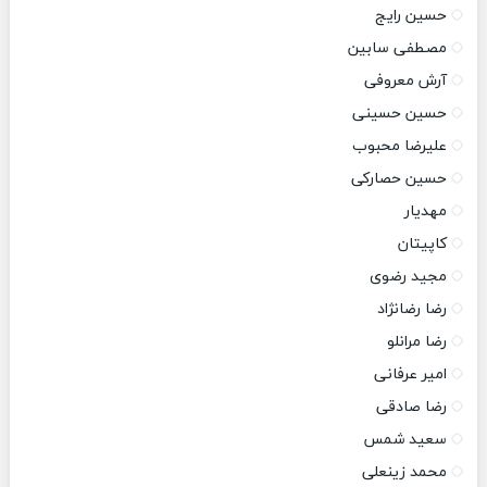
حسین رایج
مصطفی سابین
آرش معروفی
حسین حسینی
علیرضا محبوب
حسین حصارکی
مهدیار
کاپیتان
مجید رضوی
رضا رضانژاد
رضا مرانلو
امیر عرفانی
رضا صادقی
سعید شمس
محمد زینعلی