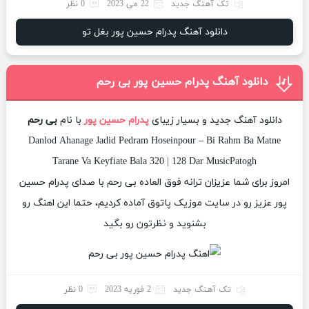
تک آهنگ جدید
22 می 2023
0 نظر
دانلود آهنگ پدرام حسین پور بغل تو
دانلود آهنگ پدرام حسین پور بی رحم
دانلود آهنگ جدید و بسیار زیبای
پدرام حسین پور
با نام
بی رحم
Danlod Ahanage Jadid Pedram Hoseinpour – Bi Rahm Ba Matne
Tarane Va Keyfiate Bala 320 | 128 Dar MusicPatogh
امروز برای شما عزیزان ترانه فوق العاده بی رحم با صدای پدرام حسین
پور عزیز رو در سایت موزیک پاتوق آماده کردیم، حتما این اهنگ رو
بشنوید و نظرتون رو بگید
تک آهنگ جدید
2 فوریه 2023
0 نظر