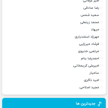
امیر عرفانی
رضا صادقی
سعید شمس
محمد زینعلی
میهاد
مهرزاد اسفندیاری
فرشاد میرزایی
مرتضی خدیوی
احمدرضا بنام
امیرعلی کریمخانی
سامیار
امید ذاکری
مجید اصلاحی
جدیدترین ها