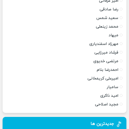
امیر عرفانی
رضا صادقی
سعید شمس
محمد زینعلی
میهاد
مهرزاد اسفندیاری
فرشاد میرزایی
مرتضی خدیوی
احمدرضا بنام
امیرعلی کریمخانی
سامیار
امید ذاکری
مجید اصلاحی
جدیدترین ها