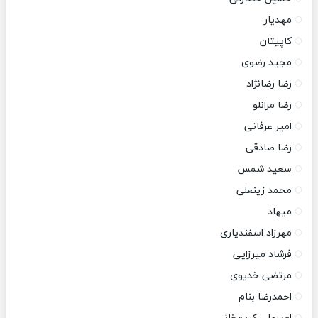
مهدیار
کاپیتان
مجید رضوی
رضا رضانژاد
رضا مرانلو
امیر عرفانی
رضا صادقی
سعید شمس
محمد زینعلی
میهاد
مهرزاد اسفندیاری
فرشاد میرزایی
مرتضی خدیوی
احمدرضا بنام