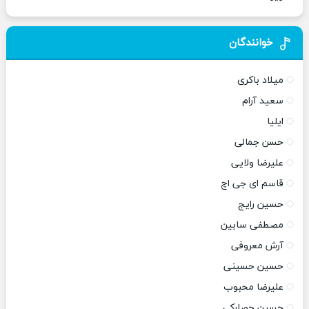
خوانندگان
میلاد باکری
سعید آرام
ایلیا
حسن جمالی
علیرضا ولایی
قاسم ای جی اچ
حسین رایج
مصطفی سابین
آرش معروفی
حسین حسینی
علیرضا محبوب
حسین حصارکی