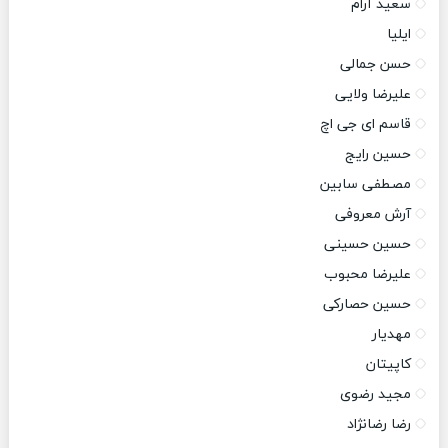
سعید آرام
ایلیا
حسن جمالی
علیرضا ولایی
قاسم ای جی اچ
حسین رایج
مصطفی سابین
آرش معروفی
حسین حسینی
علیرضا محبوب
حسین حصارکی
مهدیار
کاپیتان
مجید رضوی
رضا رضانژاد