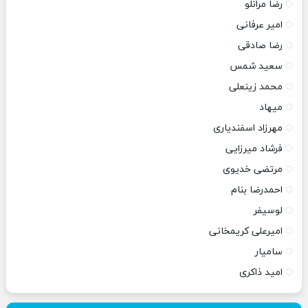
رضا مرانلو
امیر عرفانی
رضا صادقی
سعید شمس
محمد زینعلی
میهاد
مهرزاد اسفندیاری
فرشاد میرزایی
مرتضی خدیوی
احمدرضا بنام
لوسیفر
امیرعلی کریمخانی
سامیار
امید ذاکری