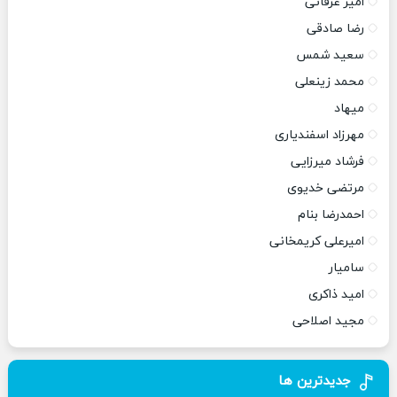
امیر عرفانی
رضا صادقی
سعید شمس
محمد زینعلی
میهاد
مهرزاد اسفندیاری
فرشاد میرزایی
مرتضی خدیوی
احمدرضا بنام
امیرعلی کریمخانی
سامیار
امید ذاکری
مجید اصلاحی
جدیدترین ها