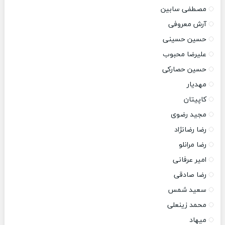
مصطفی سابین
آرش معروفی
حسین حسینی
علیرضا محبوب
حسین حصارکی
مهدیار
کاپیتان
مجید رضوی
رضا رضانژاد
رضا مرانلو
امیر عرفانی
رضا صادقی
سعید شمس
محمد زینعلی
میهاد