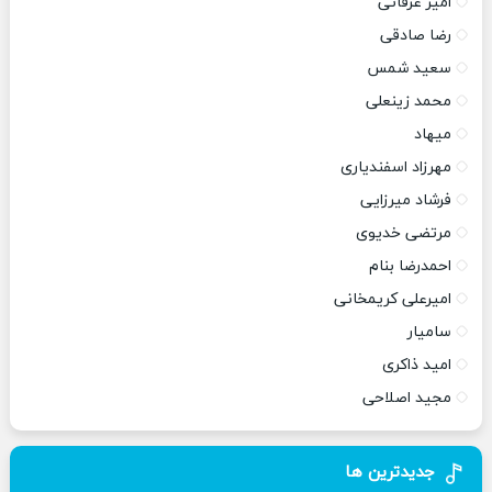
امیر عرفانی
رضا صادقی
سعید شمس
محمد زینعلی
میهاد
مهرزاد اسفندیاری
فرشاد میرزایی
مرتضی خدیوی
احمدرضا بنام
امیرعلی کریمخانی
سامیار
امید ذاکری
مجید اصلاحی
جدیدترین ها