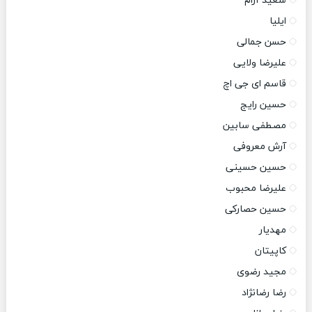
سعید آرام
ایلیا
حسن جمالی
علیرضا ولایی
قاسم ای جی اچ
حسین رایج
مصطفی سابین
آرش معروفی
حسین حسینی
علیرضا محبوب
حسین حصارکی
مهدیار
کاپیتان
مجید رضوی
رضا رضانژاد