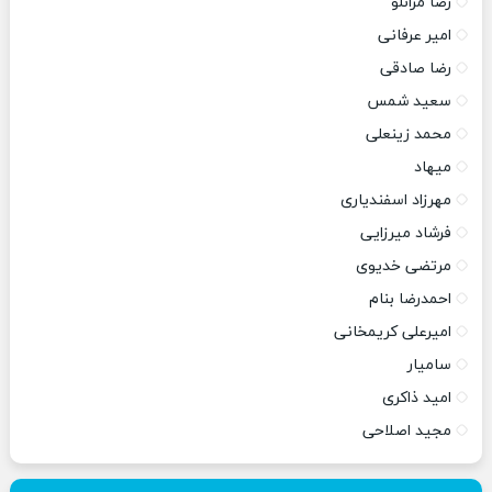
رضا مرانلو
امیر عرفانی
رضا صادقی
سعید شمس
محمد زینعلی
میهاد
مهرزاد اسفندیاری
فرشاد میرزایی
مرتضی خدیوی
احمدرضا بنام
امیرعلی کریمخانی
سامیار
امید ذاکری
مجید اصلاحی