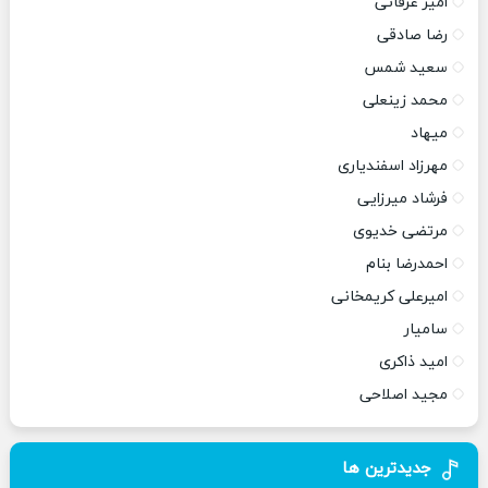
امیر عرفانی
رضا صادقی
سعید شمس
محمد زینعلی
میهاد
مهرزاد اسفندیاری
فرشاد میرزایی
مرتضی خدیوی
احمدرضا بنام
امیرعلی کریمخانی
سامیار
امید ذاکری
مجید اصلاحی
جدیدترین ها