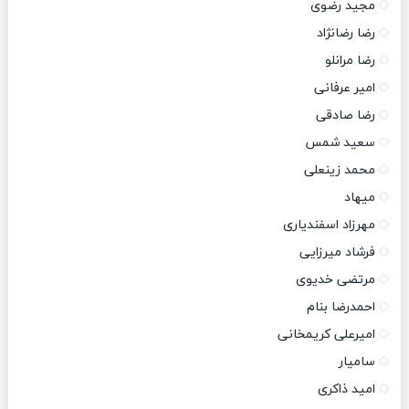
مجید رضوی
رضا رضانژاد
رضا مرانلو
امیر عرفانی
رضا صادقی
سعید شمس
محمد زینعلی
میهاد
مهرزاد اسفندیاری
فرشاد میرزایی
مرتضی خدیوی
احمدرضا بنام
امیرعلی کریمخانی
سامیار
امید ذاکری