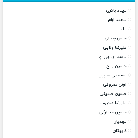
میلاد باکری
سعید آرام
ایلیا
حسن جمالی
علیرضا ولایی
قاسم ای جی اچ
حسین رایج
مصطفی سابین
آرش معروفی
حسین حسینی
علیرضا محبوب
حسین حصارکی
مهدیار
کاپیتان