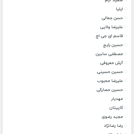
سعید آرام
ایلیا
حسن جمالی
علیرضا ولایی
قاسم ای جی اچ
حسین رایج
مصطفی سابین
آرش معروفی
حسین حسینی
علیرضا محبوب
حسین حصارکی
مهدیار
کاپیتان
مجید رضوی
رضا رضانژاد