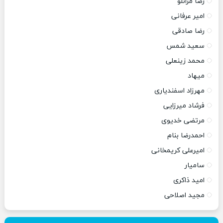
رضا مرانلو
امیر عرفانی
رضا صادقی
سعید شمس
محمد زینعلی
میهاد
مهرزاد اسفندیاری
فرشاد میرزایی
مرتضی خدیوی
احمدرضا بنام
امیرعلی کریمخانی
سامیار
امید ذاکری
مجید اصلاحی