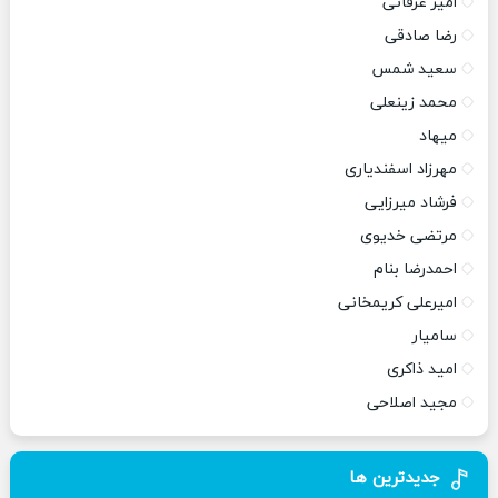
امیر عرفانی
رضا صادقی
سعید شمس
محمد زینعلی
میهاد
مهرزاد اسفندیاری
فرشاد میرزایی
مرتضی خدیوی
احمدرضا بنام
امیرعلی کریمخانی
سامیار
امید ذاکری
مجید اصلاحی
جدیدترین ها