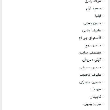
میلاد باکری
سعید آرام
ایلیا
حسن جمالی
علیرضا ولایی
قاسم ای جی اچ
حسین رایج
مصطفی سابین
آرش معروفی
حسین حسینی
علیرضا محبوب
حسین حصارکی
مهدیار
کاپیتان
مجید رضوی