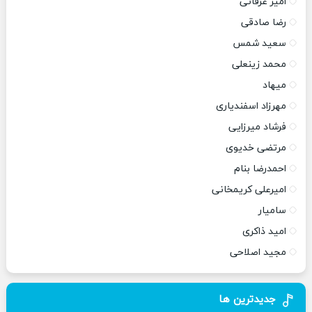
امیر عرفانی
رضا صادقی
سعید شمس
محمد زینعلی
میهاد
مهرزاد اسفندیاری
فرشاد میرزایی
مرتضی خدیوی
احمدرضا بنام
امیرعلی کریمخانی
سامیار
امید ذاکری
مجید اصلاحی
جدیدترین ها