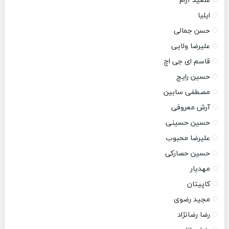
سعید آرام
ایلیا
حسن جمالی
علیرضا ولایی
قاسم ای جی اچ
حسین رایج
مصطفی سابین
آرش معروفی
حسین حسینی
علیرضا محبوب
حسین حصارکی
مهدیار
کاپیتان
مجید رضوی
رضا رضانژاد