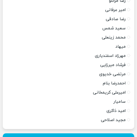
رضا مرانلو
امیر عرفانی
رضا صادقی
سعید شمس
محمد زینعلی
میهاد
مهرزاد اسفندیاری
فرشاد میرزایی
مرتضی خدیوی
احمدرضا بنام
امیرعلی کریمخانی
سامیار
امید ذاکری
مجید اصلاحی