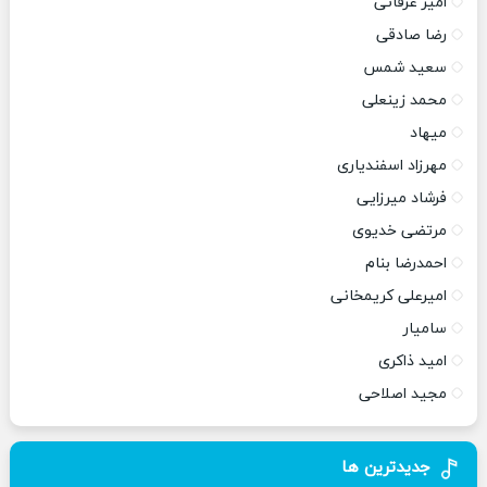
امیر عرفانی
رضا صادقی
سعید شمس
محمد زینعلی
میهاد
مهرزاد اسفندیاری
فرشاد میرزایی
مرتضی خدیوی
احمدرضا بنام
امیرعلی کریمخانی
سامیار
امید ذاکری
مجید اصلاحی
جدیدترین ها