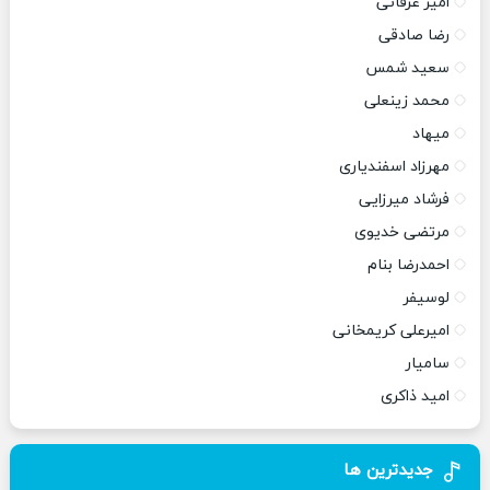
امیر عرفانی
رضا صادقی
سعید شمس
محمد زینعلی
میهاد
مهرزاد اسفندیاری
فرشاد میرزایی
مرتضی خدیوی
احمدرضا بنام
لوسیفر
امیرعلی کریمخانی
سامیار
امید ذاکری
جدیدترین ها