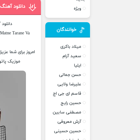
دانلود آهنگ
ویژه
دانلود 
خوانندگان
 Matne Tarane Va
میلاد باکری
امروز برای شما عزی
سعید آرام
موزیک پاتوق
ایلیا
حسن جمالی
علیرضا ولایی
قاسم ای جی اچ
حسین رایج
مصطفی سابین
آرش معروفی
حسین حسینی