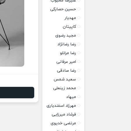
علیرضا محبوب
حسین حصارکی
مهدیار
کاپیتان
مجید رضوی
رضا رضانژاد
رضا مرانلو
امیر عرفانی
رضا صادقی
سعید شمس
محمد زینعلی
میهاد
مهرزاد اسفندیاری
فرشاد میرزایی
مرتضی خدیوی