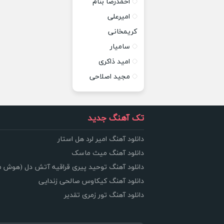
احمدرضا بنام
امیرعلی
کریمخانی
سامیار
امید ذاکری
مجید اصلاحی
تک آهنگ جدید
دانلود آهنگ امیر لرد هل استار
دانلود آهنگ میث ماسک
دانلود آهنگ توحید پیری قراقیه آتش دل (هوش 
دانلود آهنگ کیکاوس صالحی زندایی
دانلود آهنگ تور زمری تقدیر