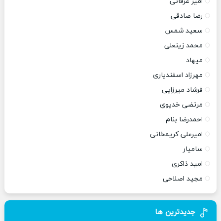
امیر عرفانی
رضا صادقی
سعید شمس
محمد زینعلی
میهاد
مهرزاد اسفندیاری
فرشاد میرزایی
مرتضی خدیوی
احمدرضا بنام
امیرعلی کریمخانی
سامیار
امید ذاکری
مجید اصلاحی
جدیدترین ها