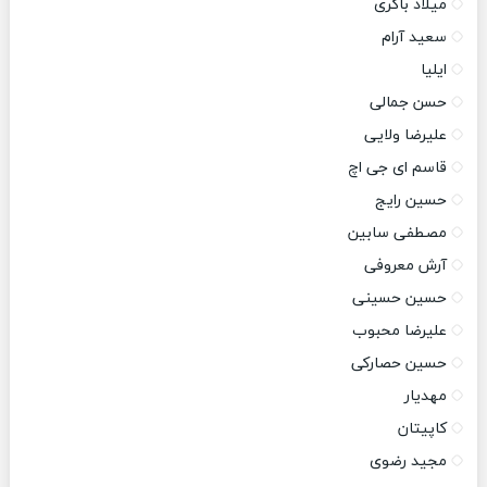
میلاد باکری
سعید آرام
ایلیا
حسن جمالی
علیرضا ولایی
قاسم ای جی اچ
حسین رایج
مصطفی سابین
آرش معروفی
حسین حسینی
علیرضا محبوب
حسین حصارکی
مهدیار
کاپیتان
مجید رضوی