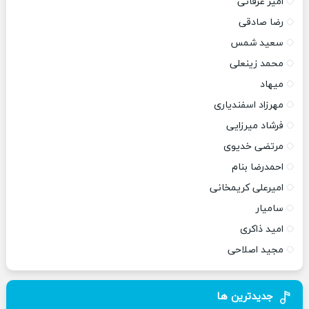
امیر عرفانی
رضا صادقی
سعید شمس
محمد زینعلی
میهاد
مهرزاد اسفندیاری
فرشاد میرزایی
مرتضی خدیوی
احمدرضا بنام
امیرعلی کریمخانی
سامیار
امید ذاکری
مجید اصلاحی
جدیدترین ها