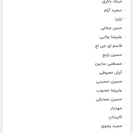
میلاد باکری
سعید آرام
ایلیا
حسن جمالی
علیرضا ولایی
قاسم ای جی اچ
حسین رایج
مصطفی سابین
آرش معروفی
حسین حسینی
علیرضا محبوب
حسین حصارکی
مهدیار
کاپیتان
مجید رضوی