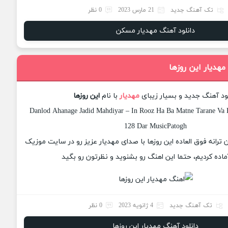
تک آهنگ جدید
21 مارس 2023
0 نظر
دانلود آهنگ مهدیار مسکن
مهدیار این روزها
ود آهنگ جدید و بسیار زیبای
مهدیار
با نام
این روزها
Danlod Ahanage Jadid Mahdiyar – In Rooz Ha Ba Matne Tarane Va K
128 Dar MusicPatogh
ن ترانه فوق العاده این روزها با صدای مهدیار عزیز رو در سایت موزیک
ماده کردیم، حتما این اهنگ رو بشنوید و نظرتون رو بگید
تک آهنگ جدید
4 ژانویه 2023
0 نظر
دانلود آهنگ مهدیار این روزها