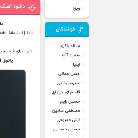
دانلود آهنگ 
ویژه
دا
خوانندگان
ate Bala 320 | 128
میلاد باکری
امروز برای شما عزی
سعید آرام
پاتوق آ
ایلیا
حسن جمالی
علیرضا ولایی
قاسم ای جی اچ
حسین رایج
مصطفی سابین
آرش معروفی
حسین حسینی