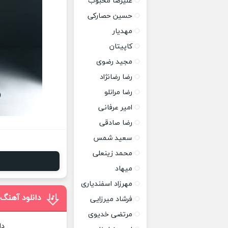
علیرضا محبوب
حسین حصارکی
مهدیار
کاپیتان
مجید رضوی
رضا رضانژاد
رضا مرانلو
امیر عرفانی
رضا صادقی
سعید شمس
محمد زینعلی
میهاد
مهرزاد اسفندیاری
دانلود آهنگ 
فرشاد میرزایی
مرتضی خدیوی
دا