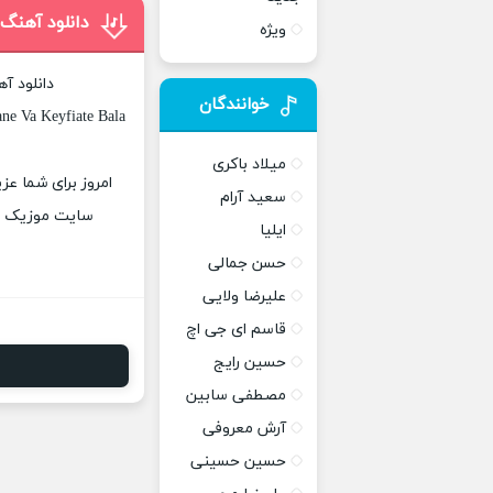
دانلود آهنگ
ویژه
دانلود آ
خوانندگان
ne Va Keyfiate Bala
میلاد باکری
امروز برای شما عز
سعید آرام
سایت موزیک پات
ایلیا
حسن جمالی
علیرضا ولایی
قاسم ای جی اچ
حسین رایج
مصطفی سابین
آرش معروفی
حسین حسینی