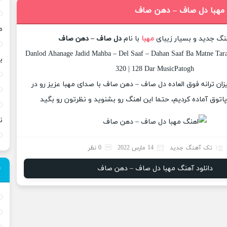
 مهبا دل صاف – دهن صاف
م
هنگ جدید و بسیار زیبای
مهبا
با نام
دل صاف – دهن صاف
Danlod Ahanage Jadid Mahba – Del Saaf – Dahan Saaf Ba Matne Tara
ب
320 | 128 Dar MusicPatogh
یزان ترانه فوق العاده دل صاف – دهن صاف با صدای مهبا عزیز رو در
وق آماده کردیم، حتما این اهنگ رو بشنوید و نظرتون رو بگید
ن
تک آهنگ جدید
14 مارس 2022
0 نظر
دانلود آهنگ مهبا دل صاف – دهن صاف