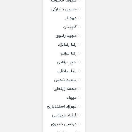
علیرضا محبوب
حسین حصارکی
مهدیار
کاپیتان
مجید رضوی
رضا رضانژاد
رضا مرانلو
امیر عرفانی
رضا صادقی
سعید شمس
محمد زینعلی
میهاد
مهرزاد اسفندیاری
فرشاد میرزایی
مرتضی خدیوی