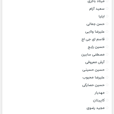
میلاد باکری
سعید آرام
ایلیا
حسن جمالی
علیرضا ولایی
قاسم ای جی اچ
حسین رایج
مصطفی سابین
آرش معروفی
حسین حسینی
علیرضا محبوب
حسین حصارکی
مهدیار
کاپیتان
مجید رضوی