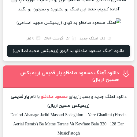
اصلاحی) با صدای مسعود صادقلو عزیز رو در سایت موزیک پاتوق
آماده کردیم، حتما این اهنگ رو بشنوید و نظرتون رو بگید
تک آهنگ جدید
27 آگوست 2024
0 نظر
دانلود آهنگ مسعود صادقلو بد کردی (ریمیکس مجید اصلاحی)
دانلود آهنگ مسعود صادقلو یار قدیمی (ریمیکس
حسین اریال)
دانلود آهنگ جدید و بسیار زیبای
مسعود صادقلو
با نام
یار قدیمی
(ریمیکس حسین اریال)
Danlod Ahanage Jadid Masoud Sadeghloo – Yare Ghadimi (Hosein
Aerial Remix) Ba Matne Tarane Va Keyfiate Bala 320 | 128 Dar
MusicPatogh