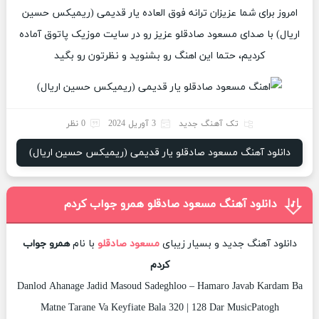
امروز برای شما عزیزان ترانه فوق العاده یار قدیمی (ریمیکس حسین
اریال) با صدای مسعود صادقلو عزیز رو در سایت موزیک پاتوق آماده
کردیم، حتما این اهنگ رو بشنوید و نظرتون رو بگید
تک آهنگ جدید
3 آوریل 2024
0 نظر
دانلود آهنگ مسعود صادقلو یار قدیمی (ریمیکس حسین اریال)
دانلود آهنگ مسعود صادقلو همرو جواب کردم
دانلود آهنگ جدید و بسیار زیبای
مسعود صادقلو
با نام
همرو جواب
کردم
Danlod Ahanage Jadid Masoud Sadeghloo – Hamaro Javab Kardam Ba
Matne Tarane Va Keyfiate Bala 320 | 128 Dar MusicPatogh