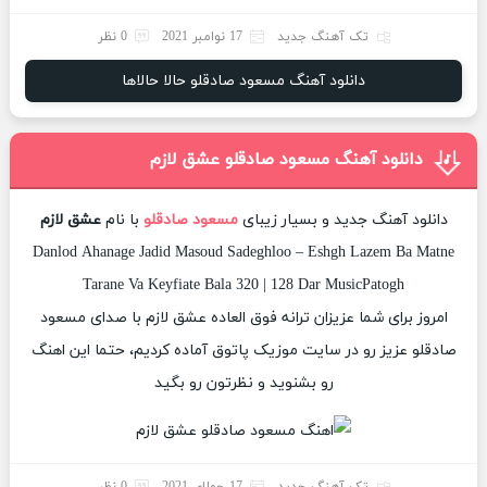
تک آهنگ جدید
17 نوامبر 2021
0 نظر
دانلود آهنگ مسعود صادقلو حالا حالاها
دانلود آهنگ مسعود صادقلو عشق لازم
دانلود آهنگ جدید و بسیار زیبای
مسعود صادقلو
با نام
عشق لازم
Danlod Ahanage Jadid Masoud Sadeghloo – Eshgh Lazem Ba Matne
Tarane Va Keyfiate Bala 320 | 128 Dar MusicPatogh
امروز برای شما عزیزان ترانه فوق العاده عشق لازم با صدای مسعود
صادقلو عزیز رو در سایت موزیک پاتوق آماده کردیم، حتما این اهنگ
رو بشنوید و نظرتون رو بگید
تک آهنگ جدید
17 جولای 2021
0 نظر