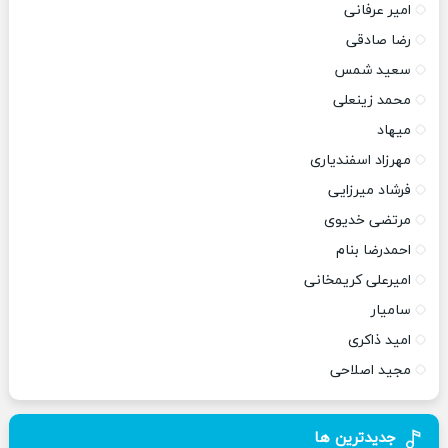
امیر عرفانی
رضا صادقی
سعید شمس
محمد زینعلی
میهاد
مهرزاد اسفندیاری
فرشاد میرزایی
مرتضی خدیوی
احمدرضا بنام
امیرعلی کریمخانی
سامیار
امید ذاکری
مجید اصلاحی
جدیدترین ها