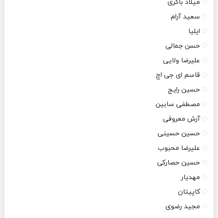
میلاد باکری
سعید آرام
ایلیا
حسن جمالی
علیرضا ولایی
قاسم ای جی اچ
حسین رایج
مصطفی سابین
آرش معروفی
حسین حسینی
علیرضا محبوب
حسین حصارکی
مهدیار
کاپیتان
مجید رضوی