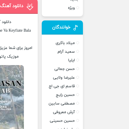
دانلود آهنگ
ویژه
دانلود 
خوانندگان
e Va Keyfiate Bala
میلاد باکری
امروز برای شما عزیز
سعید آرام
موزیک پاتوق
ایلیا
حسن جمالی
علیرضا ولایی
قاسم ای جی اچ
حسین رایج
مصطفی سابین
آرش معروفی
حسین حسینی