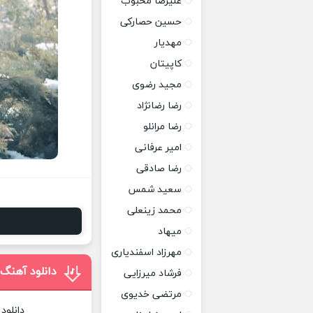
علیرضا محبوب
حسین حصارکی
مهدیار
کاپیتان
مجید رضوی
رضا رضانژاد
رضا مرانلو
امیر عرفانی
رضا صادقی
سعید شمس
محمد زینعلی
میهاد
مهرزاد اسفندیاری
دانلود آهنگ
فرشاد میرزایی
مرتضی خدیوی
دانلود