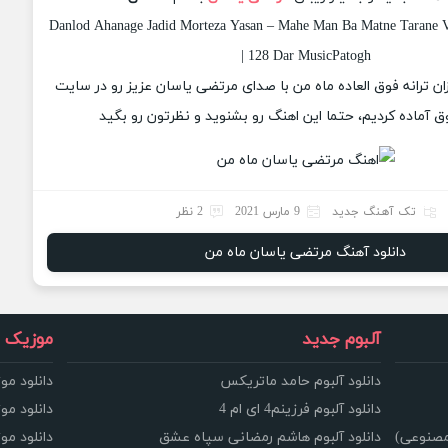
Danlod Ahanage Jadid Morteza Yasan – Mahe Man Ba Matne Tarane V
| 128 Dar MusicPatogh
زان ترانه فوق العاده ماه من با صدای مرتضی یاسان عزیز رو در سایت
 آماده کردیم، حتما این اهنگ رو بشنوید و نظرتون رو بگید
تک آهنگ جدید
9 مارس 2021
2 نظر
دانلود آهنگ مرتضی یاسان ماه من
آلبوم جدید
موزیک و
دانلود آلبوم حامد ماتریکس
دانلود مو
دانلود آلبوم فرزینم4 ای ام 4
دانلود مو
مصنوعی)
دانلود آلبوم هاشم رمضانی سپاه عشق
دانلود مو