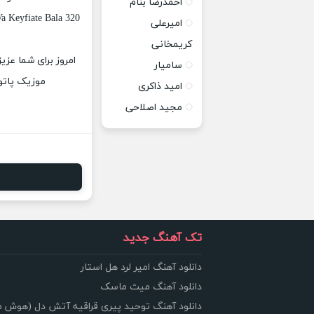
احمدرضا بنام
a Keyfiate Bala 320
امیرعلی
کریمخانی
امروز برای شما عزی
سامیار
موزیک پاتوق
امید ذاکری
مجید اصلاحی
تک آهنگ جدید
دانلود آهنگ امیر لرد هل استار
دانلود آهنگ میث ماسک
دانلود آهنگ توحید پیری قراقیه آتش دل (هوش 