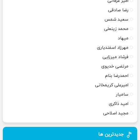
امیر عرفانی
رضا صادقی
سعید شمس
محمد زینعلی
میهاد
مهرزاد اسفندیاری
فرشاد میرزایی
مرتضی خدیوی
احمدرضا بنام
امیرعلی کریمخانی
سامیار
امید ذاکری
مجید اصلاحی
جدیدترین ها