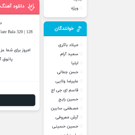
دانلود آهنگ
ویژه
د
خوانندگان
ate Bala 320 | 128
میلاد باکری
امروز برای شما عز
سعید آرام
پاتوق آ
ایلیا
حسن جمالی
علیرضا ولایی
قاسم ای جی اچ
حسین رایج
مصطفی سابین
آرش معروفی
حسین حسینی