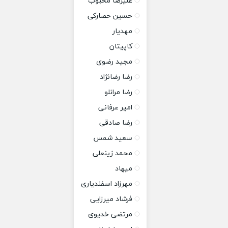
علیرضا محبوب
حسین حصارکی
مهدیار
کاپیتان
مجید رضوی
رضا رضانژاد
رضا مرانلو
امیر عرفانی
رضا صادقی
سعید شمس
محمد زینعلی
میهاد
مهرزاد اسفندیاری
فرشاد میرزایی
مرتضی خدیوی