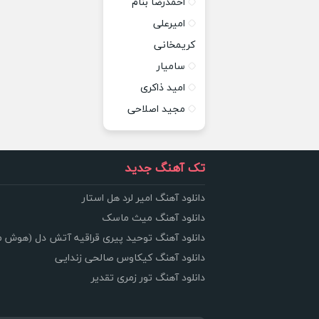
احمدرضا بنام
امیرعلی
کریمخانی
سامیار
امید ذاکری
مجید اصلاحی
تک آهنگ جدید
دانلود آهنگ امیر لرد هل استار
دانلود آهنگ میث ماسک
دانلود آهنگ توحید پیری قراقیه آتش دل (هوش 
دانلود آهنگ کیکاوس صالحی زندایی
دانلود آهنگ تور زمری تقدیر