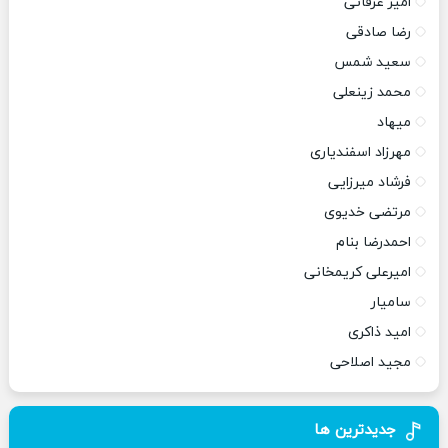
امیر عرفانی
رضا صادقی
سعید شمس
محمد زینعلی
میهاد
مهرزاد اسفندیاری
فرشاد میرزایی
مرتضی خدیوی
احمدرضا بنام
امیرعلی کریمخانی
سامیار
امید ذاکری
مجید اصلاحی
جدیدترین ها