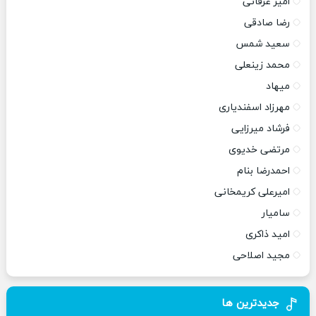
امیر عرفانی
رضا صادقی
سعید شمس
محمد زینعلی
میهاد
مهرزاد اسفندیاری
فرشاد میرزایی
مرتضی خدیوی
احمدرضا بنام
امیرعلی کریمخانی
سامیار
امید ذاکری
مجید اصلاحی
جدیدترین ها