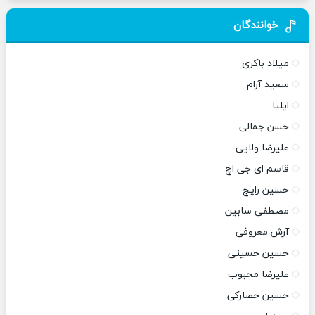
خوانندگان
میلاد باکری
سعید آرام
ایلیا
حسن جمالی
علیرضا ولایی
قاسم ای جی اچ
حسین رایج
مصطفی سابین
آرش معروفی
حسین حسینی
علیرضا محبوب
حسین حصارکی