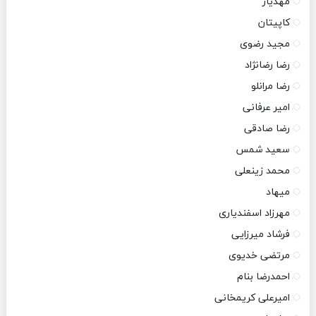
مهدیار
کاپیتان
مجید رضوی
رضا رضانژاد
رضا مرانلو
امیر عرفانی
رضا صادقی
سعید شمس
محمد زینعلی
میهاد
مهرزاد اسفندیاری
فرشاد میرزایی
مرتضی خدیوی
احمدرضا بنام
امیرعلی کریمخانی