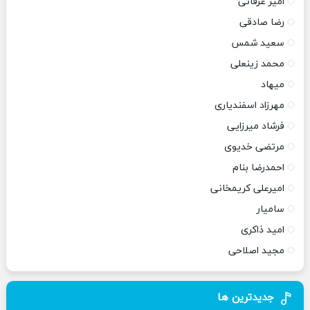
امیر عرفانی
رضا صادقی
سعید شمس
محمد زینعلی
میهاد
مهرزاد اسفندیاری
فرشاد میرزایی
مرتضی خدیوی
احمدرضا بنام
امیرعلی کریمخانی
سامیار
امید ذاکری
مجید اصلاحی
جدیدترین ها