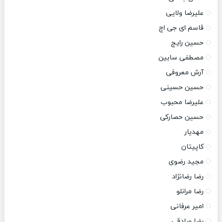
علیرضا ولایی
قاسم ای جی اچ
حسین رایج
مصطفی سابین
آرش معروفی
حسین حسینی
علیرضا محبوب
حسین حصارکی
مهدیار
کاپیتان
مجید رضوی
رضا رضانژاد
رضا مرانلو
امیر عرفانی
رضا صادقی