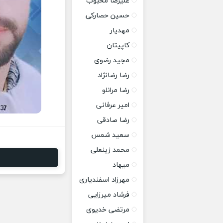
علیرضا محبوب
حسین حصارکی
مهدیار
کاپیتان
مجید رضوی
رضا رضانژاد
رضا مرانلو
امیر عرفانی
رضا صادقی
سعید شمس
محمد زینعلی
میهاد
مهرزاد اسفندیاری
فرشاد میرزایی
مرتضی خدیوی