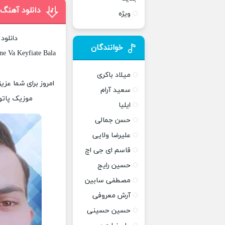
دانلود آهن
ویژه
دانلود
خوانندگان
e Va Keyfiate Bala
میلاد باکری
امروز برای شما عزی
سعید آرام
موزیک پاتوق
ایلیا
حسن جمالی
علیرضا ولایی
قاسم ای جی اچ
حسین رایج
مصطفی سابین
آرش معروفی
حسین حسینی